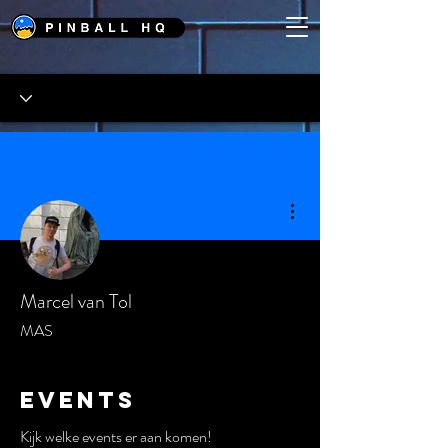
Meer acties
Marcel van Tol
MAS
Events
Kijk welke events er aan komen!