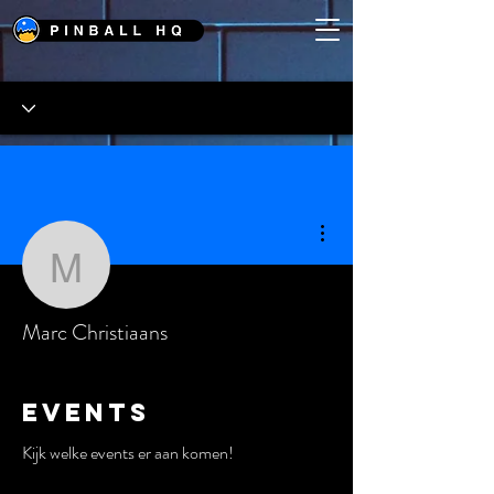
Meer acties
Marc Christiaans
Marc Christiaans
Events
Kijk welke events er aan komen!