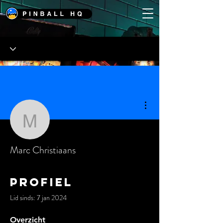
Meer acties
Marc Christiaans
Marc Christiaans
Profiel
Lid sinds: 7 jan 2024
Overzicht