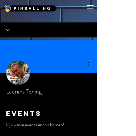
Meer acties
Laurens Toning
Events
Kijk welke events er aan komen!