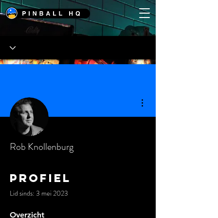
Meer acties
Rob Knollenburg
Profiel
Lid sinds: 3 mei 2023
Overzicht