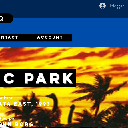
Inloggen
ONTACT
ACCOUNT
ic Park
rikant
ata East, 1993
twerper
ohn Borg